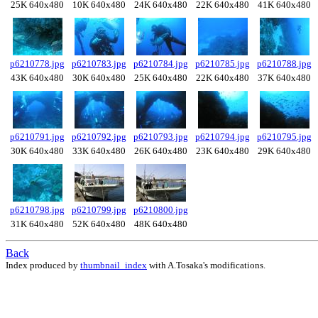
25K 640x480
10K 640x480
24K 640x480
22K 640x480
41K 640x480
p6210778.jpg
p6210783.jpg
p6210784.jpg
p6210785.jpg
p6210788.jpg
43K 640x480
30K 640x480
25K 640x480
22K 640x480
37K 640x480
p6210791.jpg
p6210792.jpg
p6210793.jpg
p6210794.jpg
p6210795.jpg
30K 640x480
33K 640x480
26K 640x480
23K 640x480
29K 640x480
p6210798.jpg
p6210799.jpg
p6210800.jpg
31K 640x480
52K 640x480
48K 640x480
Back
Index produced by
thumbnail_index
with A.Tosaka's modifications.