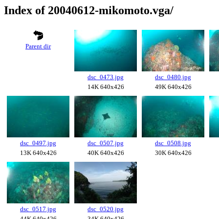
Index of 20040612-mikomoto.vga/
Parent dir
dsc_0473.jpg
dsc_0480.jpg
14K 640x426
49K 640x426
dsc_0497.jpg
dsc_0507.jpg
dsc_0508.jpg
13K 640x426
40K 640x426
30K 640x426
dsc_0517.jpg
dsc_0520.jpg
44K 640x426
34K 640x426