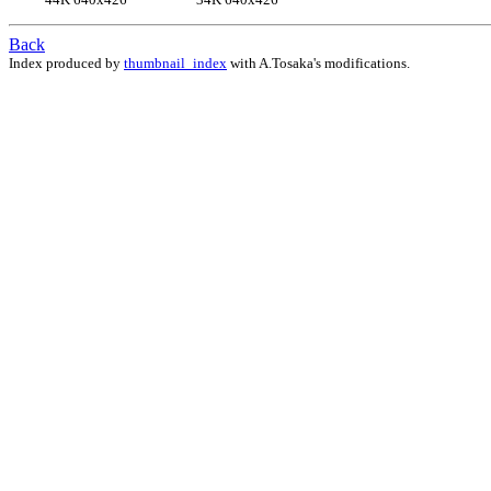
Back
Index produced by
thumbnail_index
with A.Tosaka's modifications.